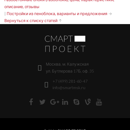
описание, отзывы
|
Постройки из пеноблока, варианты и предложения
→
Вернуться к списку статей
↑
Москва, м. Калужская
ул. Бутлерова 17Б, оф. 35
+7 (499) 281-60-47
info@smartmsk.ru